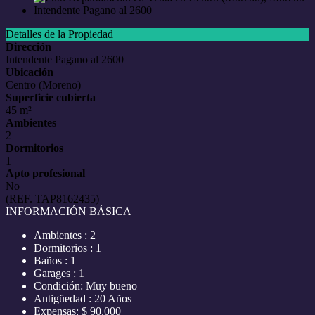
Detalles de la Propiedad
Dirección
Intendente Pagano al 2600
Ubicación
Centro (Moreno)
Superficie cubierta
45 m²
Ambientes
2
Dormitorios
1
Apto profesional
No
(REF. TAP8162435)
INFORMACIÓN BÁSICA
Ambientes : 2
Dormitorios : 1
Baños : 1
Garages : 1
Condición: Muy bueno
Antigüedad : 20 Años
Expensas: $ 90.000