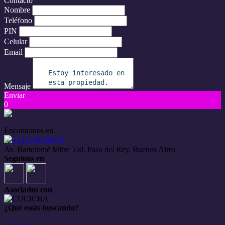
Contacto
Nombre
Teléfono
PIN
Celular
Email
Mensaje
Enviar
0
Encontranos en
+541138799019
Av. Bartolomé Mitre 550, Paso del Rey, Buenos Aires
Seguinos en
Asociados con
¿Qué estás buscando?