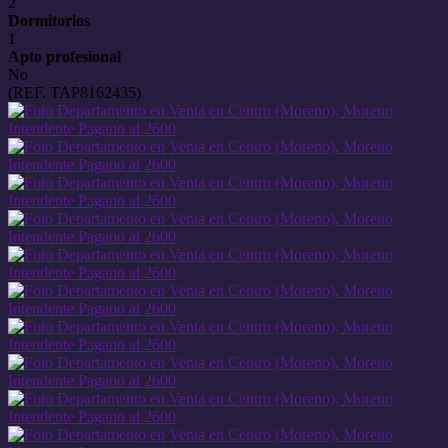
2
Dormitorios
1
Apto profesional
No
(REF. TAP8162435)